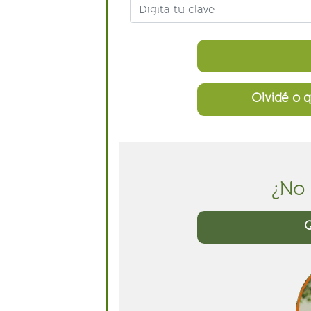
Olvidé o q
¿No 
Q