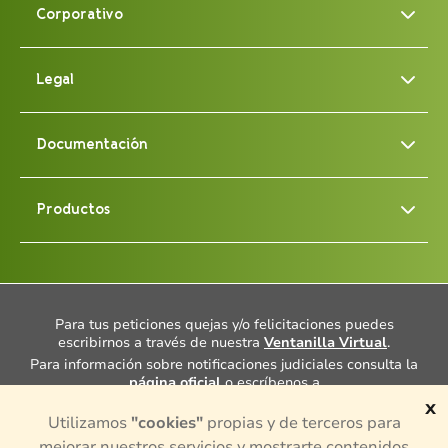
Corporativo
Legal
Documentación
Productos
Para tus peticiones quejas y/o felicitaciones puedes
escribirnos a través de nuestra
Ventanilla Virtual
.
Para información sobre notificaciones judiciales consulta la
página oficial
o escríbenos a
notificacionesjudiciales@porvenir.com.co
.
x
Utilizamos
"cookies"
propias y de terceros para
Cuentas con un Defensor del Consumidor Financiero, Dra.
Ana María Giraldo Rincón, consulta más información
aquí
mejorar nuestros servicios y mostrarte contenidos