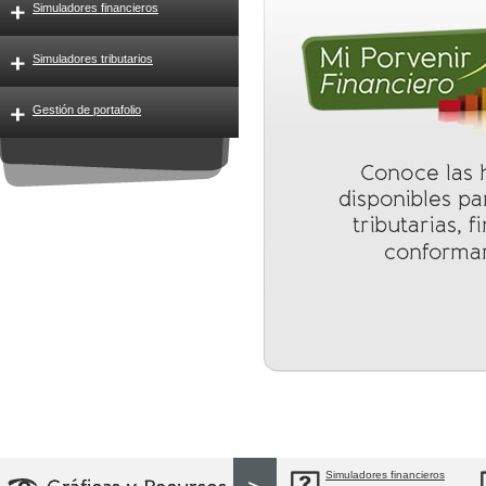
Simuladores financieros
Simuladores tributarios
Gestión de portafolio
Simuladores financieros