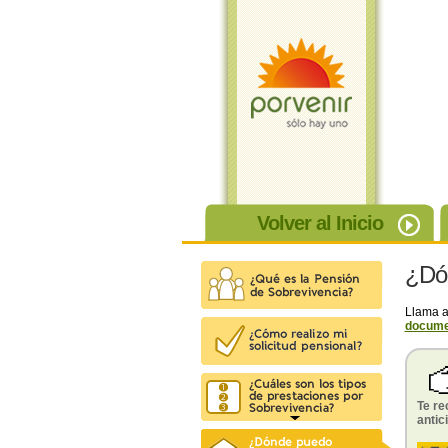
Volver al Inicio
¿Dón
Llama a
documen
Te re
antic