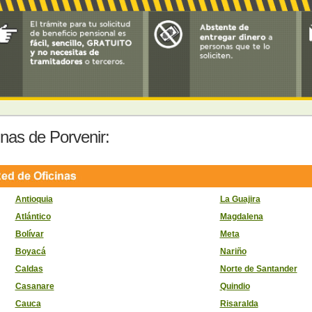
inas de Porvenir:
Antioquia
La Guajira
Atlántico
Magdalena
Bolívar
Meta
Boyacá
Nariño
Caldas
Norte de Santander
Casanare
Quindio
Cauca
Risaralda