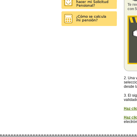
Te re
con 5
2. Una 
selecci
desde l
3. El s
validad
Haz cli
Haz cli
electró