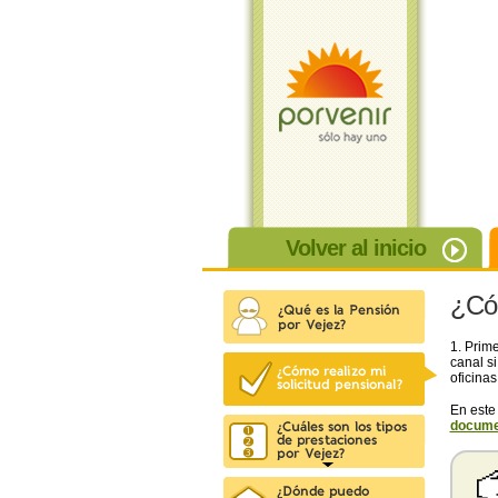
Volver al inicio
¿Cóm
1. Prim
canal si
oficinas
En este
docume