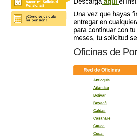
Descarga
aquí
el ins
Una vez que hayas fin
entregar en cualquie
para continuar con tu
meses, tu solicitud s
Oficinas de Por
Antioquia
Atlántico
Bolívar
Boyacá
Caldas
Casanare
Cauca
Cesar