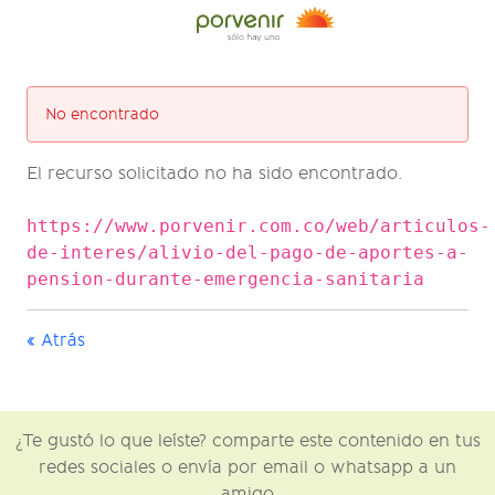
No encontrado
El recurso solicitado no ha sido encontrado.
https://www.porvenir.com.co/web/articulos-
de-interes/alivio-del-pago-de-aportes-a-
pension-durante-emergencia-sanitaria
« Atrás
¿Te gustó lo que leíste? comparte este contenido en tus
redes sociales o envía por email o whatsapp a un
amigo