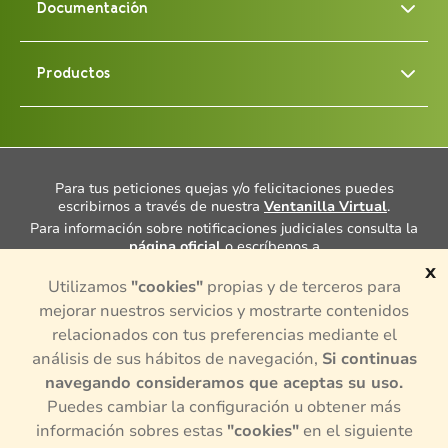
Documentación
Productos
Para tus peticiones quejas y/o felicitaciones puedes
escribirnos a través de nuestra
Ventanilla Virtual
.
Para información sobre notificaciones judiciales consulta la
página oficial
o escríbenos a
notificacionesjudiciales@porvenir.com.co
.
x
Utilizamos
"cookies"
propias y de terceros para
Cuentas con un Defensor del Consumidor Financiero, Dra.
Ana María Giraldo Rincón, consulta más información
aquí
mejorar nuestros servicios y mostrarte contenidos
¿Tienes alguna queja o denuncia sobre actividades de
relacionados con tus preferencias mediante el
intermediación en el mercado de valores y divisas
análisis de sus hábitos de navegación,
Si continuas
colombiano? para presentar alguna queja puedes hacerlo en
la
página oficial,
o si necesitas más información consúltala
navegando consideramos que aceptas su uso.
aquí.
Puedes cambiar la configuración u obtener más
© 2024, Todos los derechos reservados por Porvenir S.A.
información sobres estas
"cookies"
en el siguiente