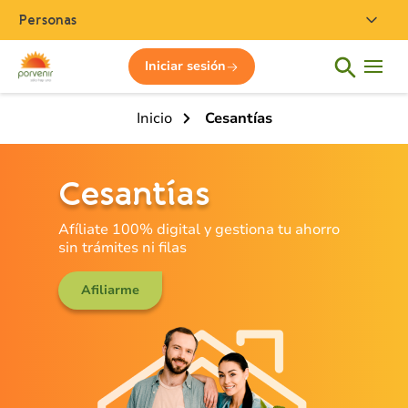
Personas
Iniciar sesión
Inicio
Cesantías
Cesantías
Afíliate 100% digital y gestiona tu ahorro
sin trámites ni filas
Afiliarme