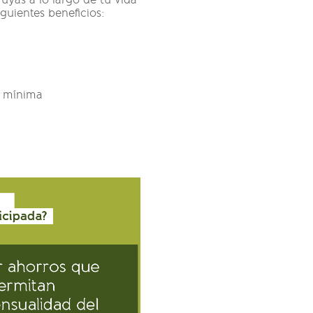
uyas a lo largo de tu vida
guientes beneficios:
n mínima