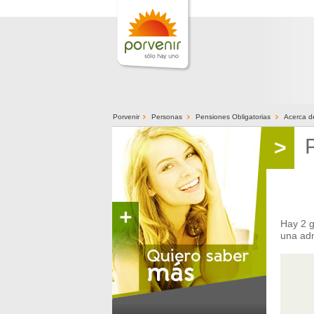
>
>
>
Porvenir
Personas
Pensiones Obligatorias
Acerca d
>
Hay 2 g
una adm