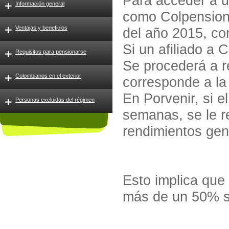
Para acceder a 
Información general
como Colpensiones
Ventajas y beneficios
del año 2015, co
Si un afiliado a
Requisitos para pensionarse
Se procederá a re
Colombianos en el exterior
corresponde a la
En Porvenir, si el
Personas excluidas del régimen
semanas, se le r
rendimientos gen
Esto implica que
más de un 50% su