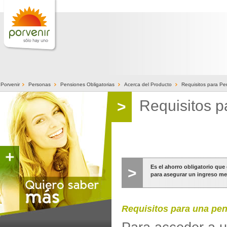
>
>
>
>
Porvenir
Personas
Pensiones Obligatorias
Acerca del Producto
Requisitos para Pe
Requisitos p
>
Es el ahorro obligatorio que
>
para asegurar un ingreso men
Requisitos para una pen