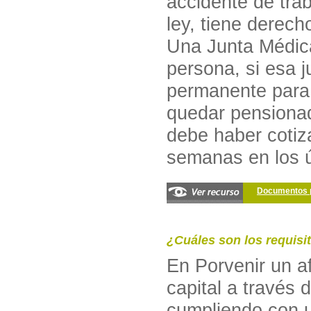
accidente de trab
ley, tiene derech
Una Junta Médica
persona, si esa 
permanente para t
quedar pensionad
debe haber coti
semanas en los úl
Documentos p
¿Cuáles son los requisi
En Porvenir un a
capital a través 
cumpliendo con u